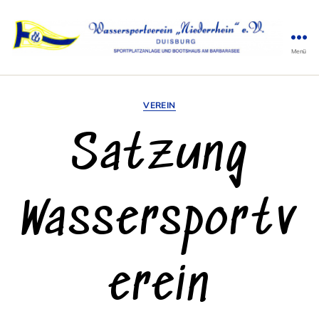
Menü
WSV
Niederrhein
Kategorien
VEREIN
Satzung
Wassersportv
erein